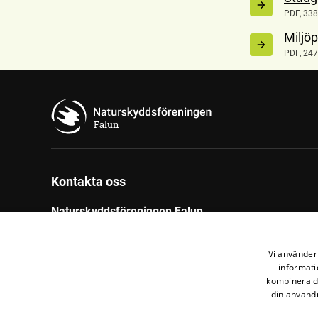
PDF, 338
Miljöp
PDF, 247
Falun
Kontakta oss
Naturskyddsföreningen Falun
c/o Studiefrämjandet
Vi använder 
Magasinsgatan 27
informati
791 70 Falun
kombinera de
din användn
Mail:
falun@naturskyddsforeningen.se